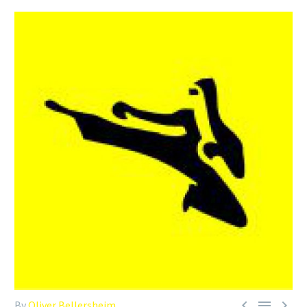



By
Oliver Bellersheim