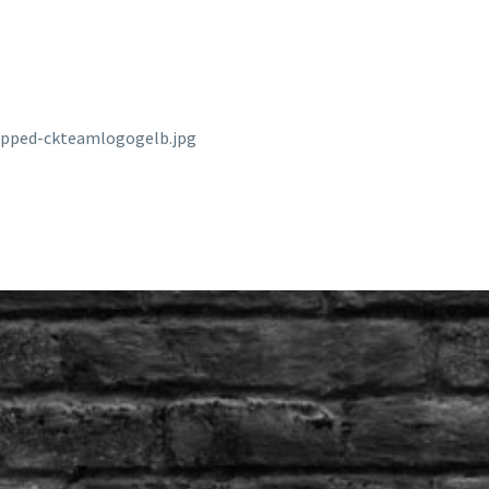
opped-ckteamlogogelb.jpg