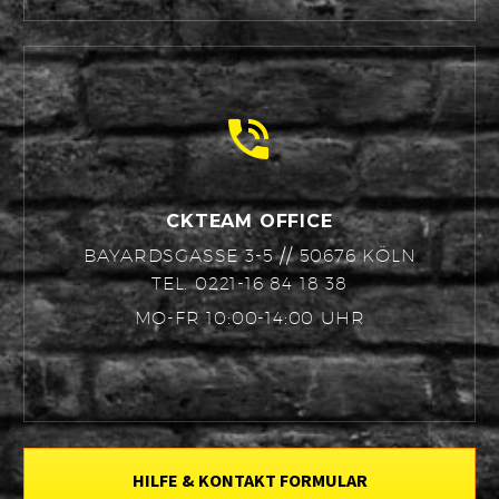


CKTEAM OFFICE
BAYARDSGASSE 3-5 // 50676 KÖLN
TEL. 0221-16 84 18 38
MO-FR 10:00-14:00 UHR
HILFE & KONTAKT FORMULAR