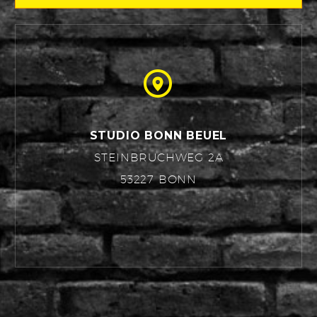


STUDIO BONN BEUEL
STEINBRUCHWEG 2A
53227 BONN