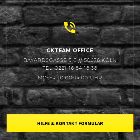


CKTEAM OFFICE
BAYARDSGASSE 3-5 // 50676 KÖLN
TEL. 0221-16 84 18 38
MO-FR 10:00-14:00 UHR
HILFE & KONTAKT FORMULAR