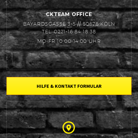
CKTEAM OFFICE
BAYARDSGASSE 3-5 // 50676 KÖLN
TEL. 0221-16 84 18 38
MO-FR 10:00-14:00 UHR
HILFE & KONTAKT FORMULAR

