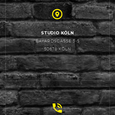


STUDIO KÖLN
BAYARDSGASSE 3-5
50676 KÖLN

