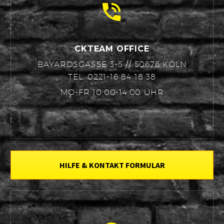


CKTEAM OFFICE
BAYARDSGASSE 3-5 // 50676 KÖLN
TEL. 0221-16 84 18 38
MO-FR 10:00-14:00 UHR
HILFE & KONTAKT FORMULAR