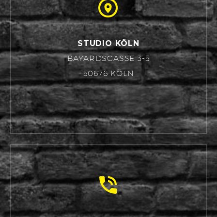


STUDIO KÖLN
BAYARDSGASSE 3-5
50676 KÖLN

