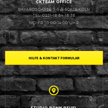
CKTEAM OFFICE
BAYARDSGASSE 3-5 // 50676 KÖLN
TEL. 0221-16 84 18 38
MO-FR 10:00-14:00 UHR
HILFE & KONTAKT FORMULAR

