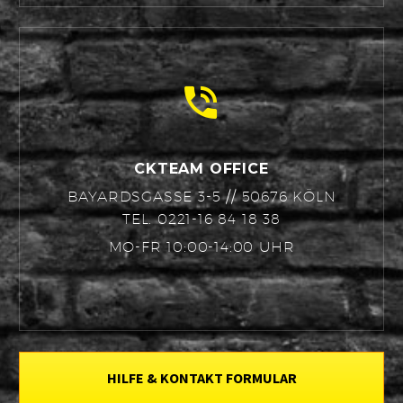


CKTEAM OFFICE
BAYARDSGASSE 3-5 // 50676 KÖLN
TEL. 0221-16 84 18 38
MO-FR 10:00-14:00 UHR
HILFE & KONTAKT FORMULAR