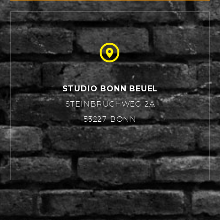


STUDIO BONN BEUEL
STEINBRUCHWEG 2A
53227 BONN