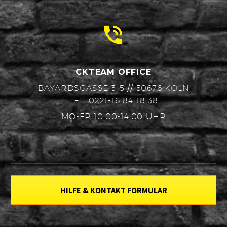


CKTEAM OFFICE
BAYARDSGASSE 3-5 // 50676 KÖLN
TEL. 0221-16 84 18 38
MO-FR 10:00-14:00 UHR
HILFE & KONTAKT FORMULAR